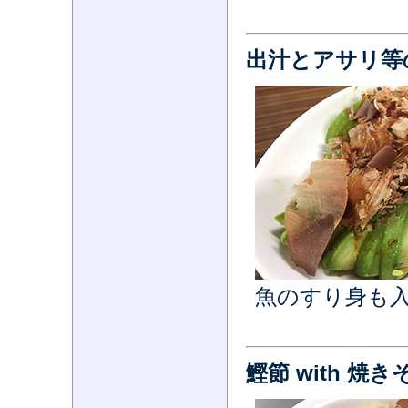
出汁とアサリ等
魚のすり身も
鰹節 with 焼き