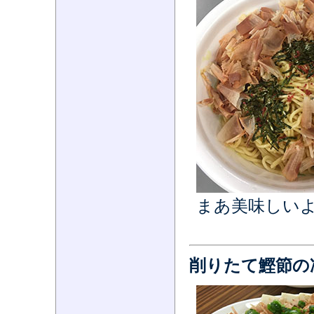
まあ美味しい
削りたて鰹節の