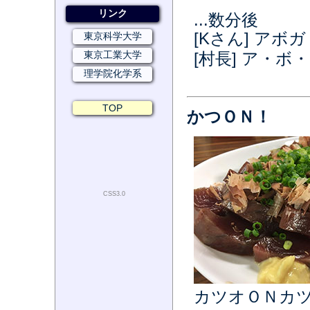
リンク
...数分後
[Kさん] ア
東京科学大学
[村長] ア・ボ・
東京工業大学
理学院化学系
TOP
かつＯＮ！
CSS3.0
カツオＯＮカ