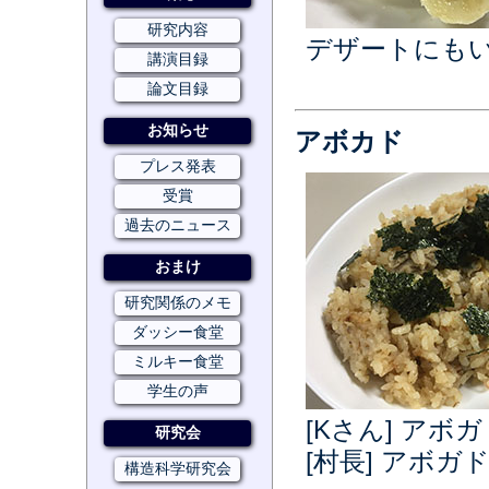
研究内容
デザートにも
講演目録
論文目録
お知らせ
アボカド
プレス発表
受賞
過去のニュース
おまけ
研究関係のメモ
ダッシー食堂
ミルキー食堂
学生の声
[Kさん] ア
研究会
[村長] アボ
構造科学研究会