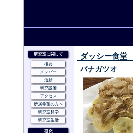
研究室に関して
ダッシー食堂
概要
バナガツオ
メンバー
活動
研究設備
アクセス
所属希望の方へ
研究室見学
研究室生活
研究