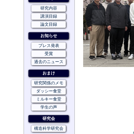
研究内容
講演目録
論文目録
お知らせ
プレス発表
受賞
過去のニュース
おまけ
研究関係のメモ
ダッシー食堂
ミルキー食堂
学生の声
研究会
構造科学研究会