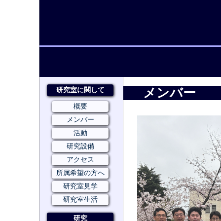
研究室に関して
メンバー
概要
メンバー
活動
研究設備
アクセス
所属希望の方へ
研究室見学
研究室生活
研究