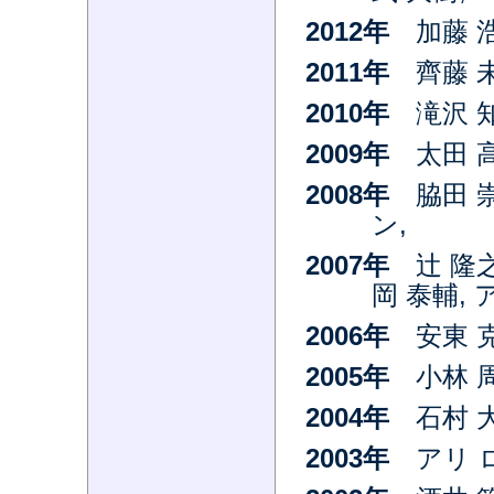
2012年
加藤 浩
2011年
齊藤 未
2010年
滝沢 知
2009年
太田 高
2008年
脇田 崇
ン,
2007年
辻 隆之
岡 泰輔,
2006年
安東 克
2005年
小林 周
2004年
石村 
2003年
アリ 