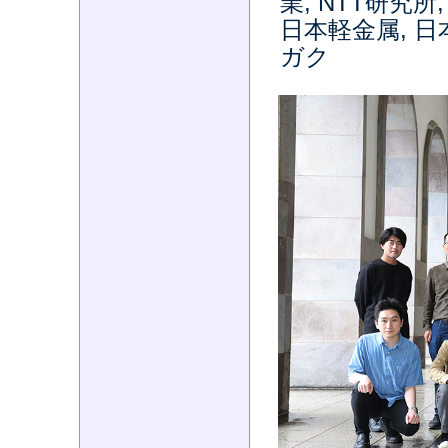
業, NTT研究
日本軽金属, 日
ガク