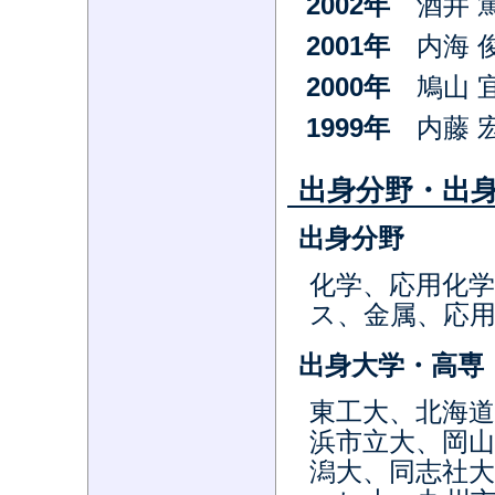
2002年
酒井 篤
2001年
内海 俊
2000年
鳩山 宜
1999年
内藤 宏
出身分野・出
出身分野
化学、応用化
ス、金属、応
出身大学・高専
東工大、北海
浜市立大、岡山
潟大、同志社