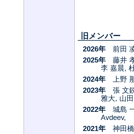
旧メンバー
2026年
前田 凌
2025年
藤井 孝
李 嘉晨, 
2024年
上野 那
2023年
張 文鋭
雅大, 山田
2022年
城島 一
Avdeev,
2021年
神田橋 