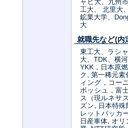
ャヒ大、九州
工大、 北里大
鉱業大学、Dong
大
就職先など(内
東工大、ラシ
大、TDK、横
YKK，日本原
ク, 第一稀元
ィング，コーニ
ボッシュ，富士
ス（現ルネサス
ズン, 日本特
レットパッカード,
日産車体, オリ