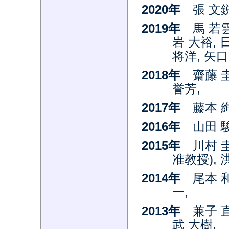
2020年
張 文鋭
2019年
馬 若雲
岩 大裕, 
将洋, 矢口
2018年
齋藤 圭
誉芳,
2017年
藤本 絢
2016年
山田 
2015年
川村 
准教授), 洪
2014年
尾本 和
一,
2013年
兼子 直
武 大樹,