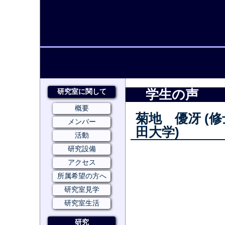
研究室に関して
学生の声
概要
菊地 優冴 (修
メンバー
田大学)
活動
研究設備
アクセス
所属希望の方へ
研究室見学
研究室生活
研究