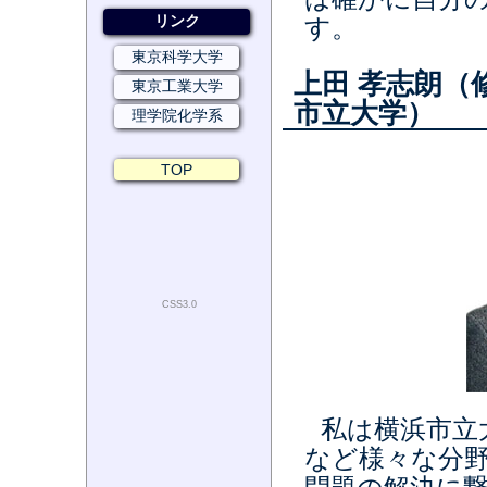
リンク
す。
東京科学大学
上田 孝志朗（修
東京工業大学
市立大学）
理学院化学系
TOP
CSS3.0
私は横浜市立
など様々な分