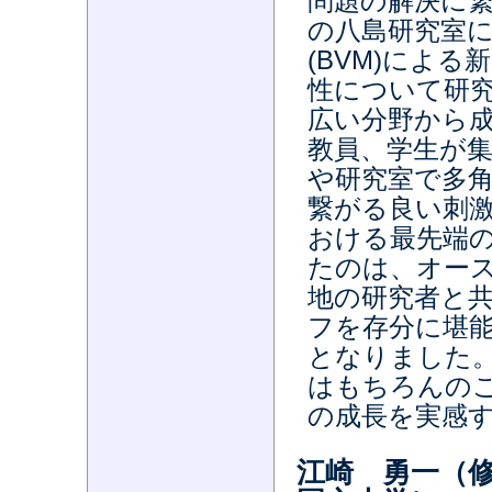
問題の解決に
の八島研究室
(BVM)によ
性について研究
広い分野から
教員、学生が
や研究室で多
繋がる良い刺激
おける最先端
たのは、オー
地の研究者と
フを存分に堪
となりました。
はもちろんの
の成長を実感
江崎 勇一（修士