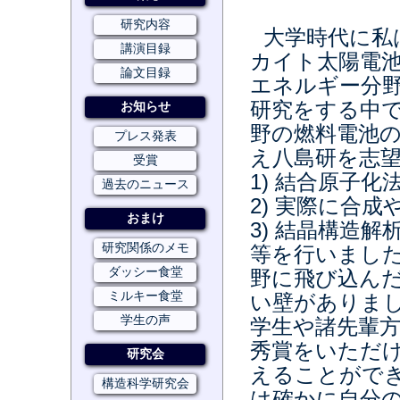
研究内容
大学時代に私
講演目録
カイト太陽電
論文目録
エネルギー分
研究をする中
お知らせ
野の燃料電池
プレス発表
え八島研を志
受賞
1) 結合原子
過去のニュース
2) 実際に合
おまけ
3) 結晶構造
研究関係のメモ
等を行いまし
ダッシー食堂
野に飛び込ん
ミルキー食堂
い壁がありま
学生の声
学生や諸先輩
秀賞をいただ
研究会
えることがで
構造科学研究会
は確かに自分